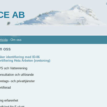
CE AB
rtsida
-
Om oss
 oss
äker identifiering med ID-06
ertifiering Heta Arbeten (svetsning)
VS och Vattenrening
onsultation och utförande
retags- och privattjänster
rtifierad
ång erfarenhet
odkänd för F-skatt