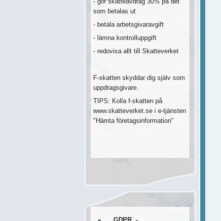
- gör skatteavdrag 30% på det
som betalas ut
- betala arbetsgivaravgift
- lämna kontrolluppgift
- redovisa allt till Skatteverket
F-skatten skyddar dig själv som
uppdragsgivare.
TIPS: Kolla f-skatten på
www.skatteverket.se i e-tjänsten
"Hämta företagsinformation"
GDPR -