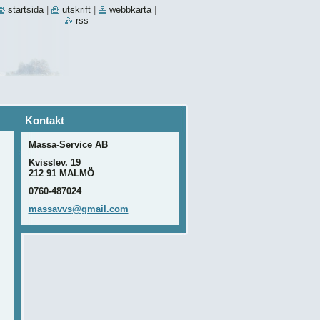
startsida
|
utskrift
|
webbkarta
|
rss
Kontakt
Massa-Service AB
Kvisslev. 19
212 91 MALMÖ
0760-487024
massavvs
@gmail.c
om