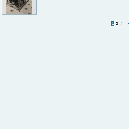
1
2
>
>