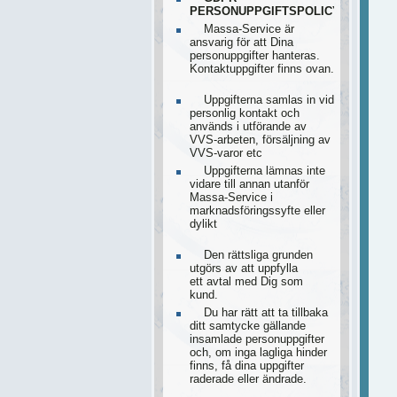
PERSONUPPGIFTSPOLICY
Massa-Service är
ansvarig för att Dina
personuppgifter hanteras.
Kontaktuppgifter finns ovan.
Uppgifterna samlas in vid
personlig kontakt och
används i utförande av
VVS-arbeten, försäljning av
VVS-varor etc
Uppgifterna lämnas inte
vidare till annan utanför
Massa-Service i
marknadsföringssyfte eller
dylikt
Den rättsliga grunden
utgörs av att uppfylla
ett avtal med Dig som
kund.
Du har rätt att ta tillbaka
ditt samtycke gällande
insamlade personuppgifter
och, om inga lagliga hinder
finns, få dina uppgifter
raderade eller ändrade.