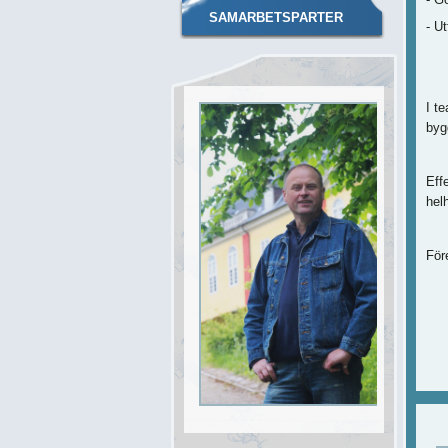
SAMARBETSPARTER
- U
I t
byg
Effe
hel
För