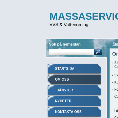
MASSASERVI
VVS & Vattenrening
Sök på hemsidan
Sta
Om
- S
- C
STARTSIDA
- V
OM OSS
- K
- Fö
TJÄNSTER
- Ce
NYHETER
- L
KONTAKTA OSS
- G